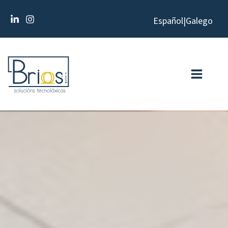
Ir
Español
|
Galego
al
contenido