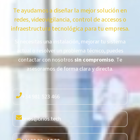
Te ayudamos a diseñar la mejor solución en
redes, videovigilancia, control de accesos o
infraestructura tecnológica para tu empresa.
Si necesitas una instalación, mejorar tu sistema
actual o resolver un problema técnico, puedes
contactar con nosotros
sin compromiso
. Te
asesoramos de forma clara y directa.
+34 981 523 466
brios@brios.tech