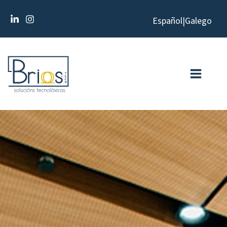
Ir
Español
|
Galego
al
contenido