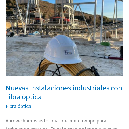
instalaciones
industriales
con
fibra
óptica
Nuevas instalaciones industriales con
fibra óptica
Fibra óptica
Aprovechamos estos dias de buen tiempo para