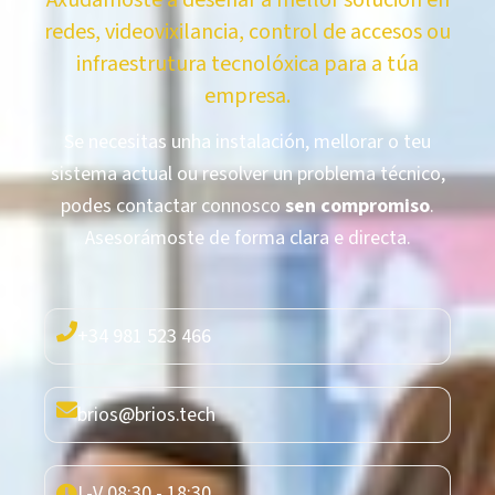
Axudámoste a deseñar a mellor solución en
redes, videovixilancia, control de accesos ou
infraestrutura tecnolóxica para a túa
empresa.
Se necesitas unha instalación, mellorar o teu
sistema actual ou resolver un problema técnico,
podes contactar connosco
sen compromiso
.
Asesorámoste de forma clara e directa.
+34 981 523 466
brios@brios.tech
L-V 08:30 - 18:30