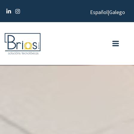
Ir
Español
|
Galego
ao
contido