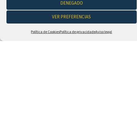
DENEGADO
VER PREFERENCIAS
EMPRESA
Política de Cookies
Política de privacidade
Aviso legal
EMAIL *
TELÉFONO *