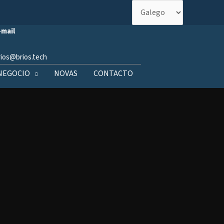
Escolla
un
-mail
idioma
rios@brios.tech
 NEGOCIO
NOVAS
CONTACTO