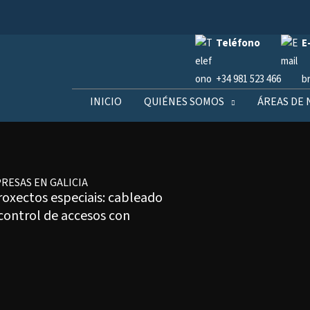
Teléfono
E
+34 981 523 466
b
INICIO
QUIÉNES SOMOS
ÁREAS DE
RESAS EN GALICIA
proxectos especiais: cableado
 control de accesos con